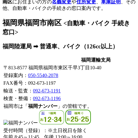
南区
にお住まいの方の
名義変更
や
住所変更
、
車庫証明
、その
他、自動車・バイクの手続きの窓口案内です。
福岡県福岡市南区
<自動車・バイク 手続き
窓口>
福岡陸運局 ➡ 普通車、バイク（126cc以上）
福岡運輸支局
〒813-8577 福岡県福岡市東区千早3丁目10-40
登録案内
：
050-5540-2078
FAX番号：092-673-1197
輸送・監査：
092-673-1191
検査・整備：
092-673-1196
福岡市は「
福岡ナンバー
」の管轄です。
受付時間（登録）：※土日祝日を除く
午前 8:45～11:45、午後 13:00～16:00