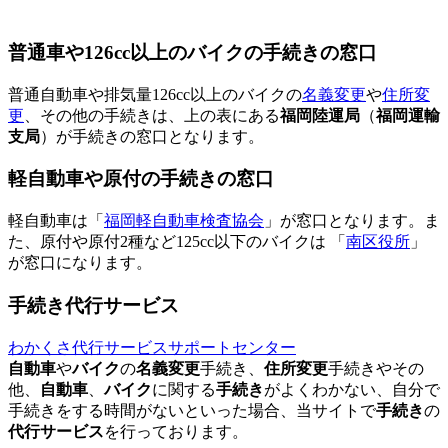
普通車や126cc以上のバイクの手続きの窓口
普通自動車や排気量126cc以上のバイクの
名義変更
や
住所変
更
、その他の手続きは、上の表にある
福岡陸運局
（
福岡運輸
支局
）が手続きの窓口となります。
軽自動車や原付の手続きの窓口
軽自動車は「
福岡軽自動車検査協会
」が窓口となります。ま
た、原付や原付2種など125cc以下のバイクは 「
南区役所
」
が窓口になります。
手続き代行サービス
わかくさ代行サービスサポートセンター
自動車
や
バイク
の
名義変更
手続き、
住所変更
手続きやその
他、
自動車
、
バイク
に関する
手続き
がよくわかない、自分で
手続きをする時間がないといった場合、当サイトで
手続き
の
代行サービス
を行っております。