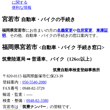
に関する
便利な情報
宮若市
自動車・バイクの手続き
福岡県宮若市
にお住まいの方の
名義変更
や
住所変更
、
車庫証
明
、その他、自動車・バイクの手続きの窓口案内です。
福岡県宮若市
<自動車・バイク 手続き窓口>
筑豊陸運局 ➡ 普通車、バイク（126cc以上）
筑豊自動車検査登録事務所
〒820-0115 福岡県飯塚市仁保23-39
登録案内
：
050-5540-2080
FAX番号：0948-82-3729
輸送・監査：-----
検査・整備：
0948-82-3380
宮若市は「
筑豊ナンバー
」の管轄です。