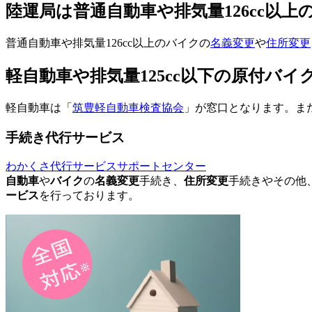
陸運局は普通自動車や排気量126cc以
普通自動車や排気量126cc以上のバイクの
名義変更
や
住所変更
軽自動車や排気量125cc以下の原付バ
軽自動車は「
筑豊軽自動車検査協会
」が窓口となります。また
手続き代行サービス
わかくさ代行サービスサポートセンター
自動車
や
バイク
の
名義変更
手続き、
住所変更
手続きやその他
ービス
を行っております。