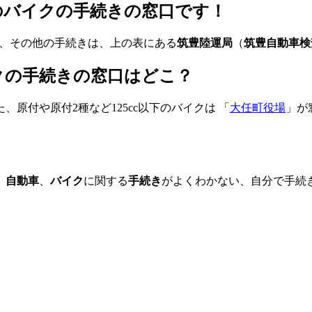
上のバイクの手続きの窓口です！
、その他の手続きは、上の表にある
筑豊陸運局
（
筑豊自動車検
イクの手続きの窓口はどこ？
、原付や原付2種など125cc以下のバイクは 「
大任町役場
」が
、
自動車
、
バイク
に関する
手続き
がよくわかない、自分で手続