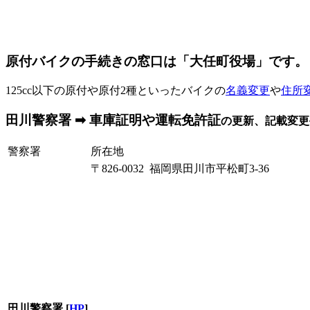
原付バイクの手続きの窓口は「大任町役場」です。
125cc以下の原付や原付2種といったバイクの
名義変更
や
住所
田川警察署 ➡ 車庫証明や運転免許証
の更新、記載変更
警察署
所在地
〒826-0032 福岡県田川市平松町3-36
田川警察署
[
HP
]