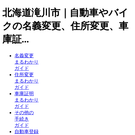
北海道滝川市｜自動車やバイ
クの名義変更、住所変更、車
庫証...
名義変更
まるわかり
ガイド
住所変更
まるわかり
ガイド
車庫証明
まるわかり
ガイド
その他の
手続き
ガイド
自動車登録