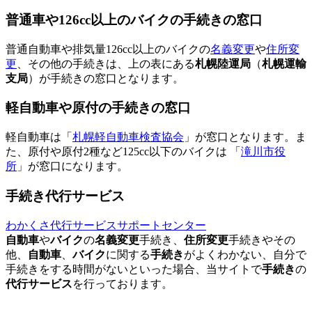
普通車や126cc以上のバイクの手続きの窓口
普通自動車や排気量126cc以上のバイクの
名義変更
や
住所変
更
、その他の手続きは、上の表にある
札幌陸運局
（
札幌運輸
支局
）が手続きの窓口となります。
軽自動車や原付の手続きの窓口
軽自動車は「
札幌軽自動車検査協会
」が窓口となります。ま
た、原付や原付2種など125cc以下のバイクは 「
滝川市役
所
」が窓口になります。
手続き代行サービス
わかくさ代行サービスサポートセンター
自動車
や
バイク
の
名義変更
手続き、
住所変更
手続きやその
他、
自動車
、
バイク
に関する
手続き
がよくわかない、自分で
手続きをする時間がないといった場合、当サイトで
手続き
の
代行サービス
を行っております。