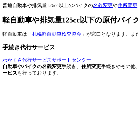
普通自動車や排気量126cc以上のバイクの
名義変更
や
住所変更
軽自動車や排気量125cc以下の原付バ
軽自動車は「
札幌軽自動車検査協会
」が窓口となります。また
手続き代行サービス
わかくさ代行サービスサポートセンター
自動車
や
バイク
の
名義変更
手続き、
住所変更
手続きやその他
ービス
を行っております。