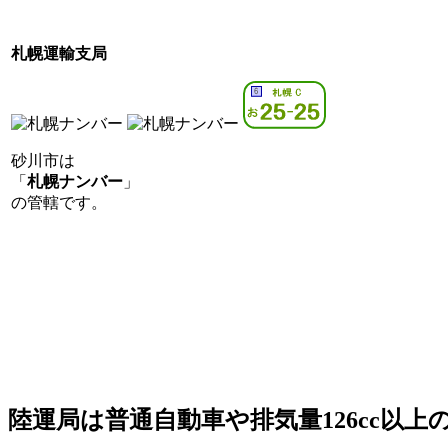
札幌運輸支局
砂川市は
「
札幌ナンバー
」
の管轄です。
陸運局は普通自動車や排気量126cc以