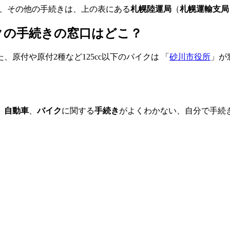
、その他の手続きは、上の表にある
札幌陸運局
（
札幌運輸支局
イクの手続きの窓口はどこ？
、原付や原付2種など125cc以下のバイクは 「
砂川市役所
」が
、
自動車
、
バイク
に関する
手続き
がよくわかない、自分で手続