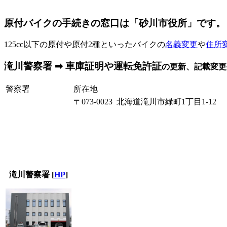
原付バイクの手続きの窓口は「砂川市役所」です。
125cc以下の原付や原付2種といったバイクの
名義変更
や
住所
滝川警察署 ➡ 車庫証明や運転免許証
の更新、記載変更
警察署
所在地
〒073-0023 北海道滝川市緑町1丁目1-12
滝川警察署
[
HP
]