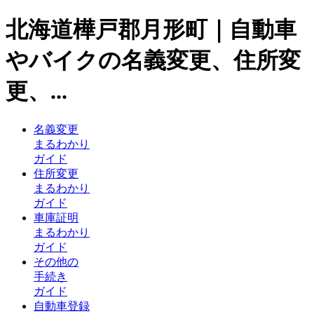
北海道樺戸郡月形町｜自動車
やバイクの名義変更、住所変
更、...
名義変更
まるわかり
ガイド
住所変更
まるわかり
ガイド
車庫証明
まるわかり
ガイド
その他の
手続き
ガイド
自動車登録