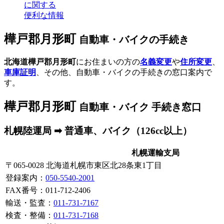
に関する
便利な情報
樺戸郡月形町
自動車・バイクの手続き
北海道樺戸郡月形町
にお住まいの方の
名義変更
や
住所変更
、
車庫証明
、その他、自動車・バイクの手続きの窓口案内で
す。
樺戸郡月形町
自動車・バイク 手続き窓口
札幌陸運局 ➡ 普通車、バイク（126cc以上）
札幌運輸支局
〒065-0028 北海道札幌市東区北28条東1丁目
登録案内
：
050-5540-2001
FAX番号：011-712-2406
輸送・監査：
011-731-7167
検査・整備：
011-731-7168