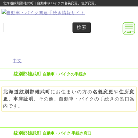
北海道紋別郡雄武町｜自動車やバイクの名義変更、住所変更、...
名義変更
住所変更
車庫証明
その他の
自動車登録
まるわかり
まるわかり
まるわかり
手続き
に関する
ガイド
ガイド
ガイド
ガイド
便利な情報
中文
紋別郡雄武町
自動車・バイクの手続き
北海道紋別郡雄武町
にお住まいの方の
名義変更
や
住所変
更
、
車庫証明
、その他、自動車・バイクの手続きの窓口案
内です。
紋別郡雄武町
自動車・バイク 手続き窓口