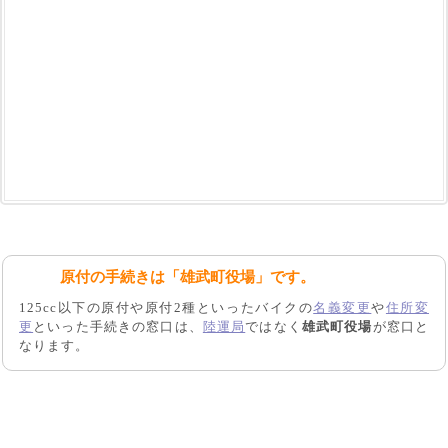
原付の手続きは「雄武町役場」です。
125cc以下の原付や原付2種といったバイクの
名義変更
や
住所変
更
といった手続きの窓口は、
陸運局
ではなく
雄武町役場
が窓口と
なります。