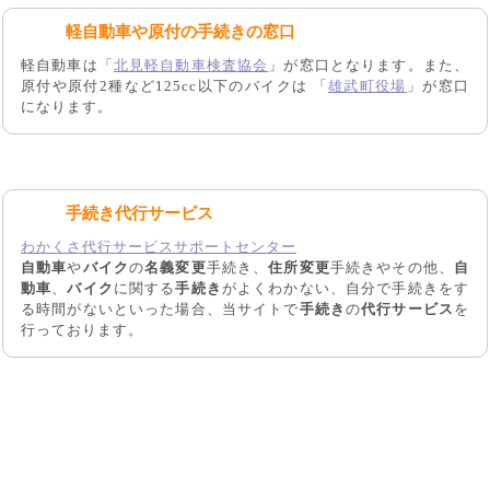
軽自動車や原付の手続きの窓口
軽自動車は「
北見軽自動車検査協会
」が窓口となります。また、
原付や原付2種など125cc以下のバイクは 「
雄武町役場
」が窓口
になります。
手続き代行サービス
わかくさ代行サービスサポートセンター
自動車
や
バイク
の
名義変更
手続き、
住所変更
手続きやその他、
自
動車
、
バイク
に関する
手続き
がよくわかない、自分で手続きをす
る時間がないといった場合、当サイトで
手続き
の
代行サービス
を
行っております。