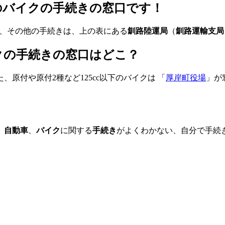
上のバイクの手続きの窓口です！
、その他の手続きは、上の表にある
釧路陸運局
（
釧路運輸支局
イクの手続きの窓口はどこ？
、原付や原付2種など125cc以下のバイクは 「
厚岸町役場
」が
、
自動車
、
バイク
に関する
手続き
がよくわかない、自分で手続