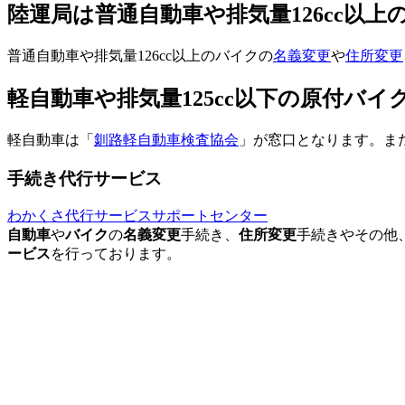
陸運局は普通自動車や排気量126cc以
普通自動車や排気量126cc以上のバイクの
名義変更
や
住所変更
軽自動車や排気量125cc以下の原付バ
軽自動車は「
釧路軽自動車検査協会
」が窓口となります。また
手続き代行サービス
わかくさ代行サービスサポートセンター
自動車
や
バイク
の
名義変更
手続き、
住所変更
手続きやその他
ービス
を行っております。