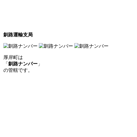
釧路運輸支局
厚岸町は
「
釧路ナンバー
」
の管轄です。