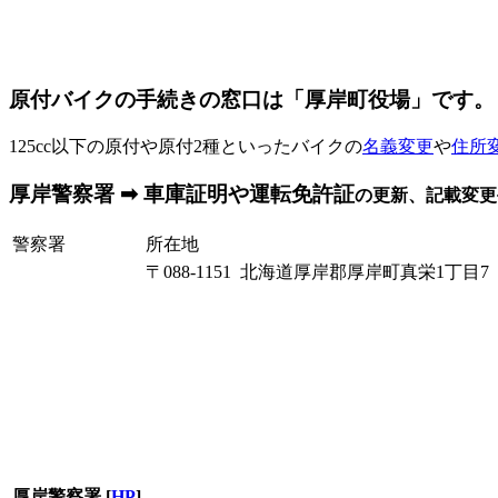
原付バイクの手続きの窓口は「厚岸町役場」です。
125cc以下の原付や原付2種といったバイクの
名義変更
や
住所
厚岸警察署 ➡ 車庫証明や運転免許証
の更新、記載変更
警察署
所在地
〒088-1151 北海道厚岸郡厚岸町真栄1丁目7
厚岸警察署
[
HP
]